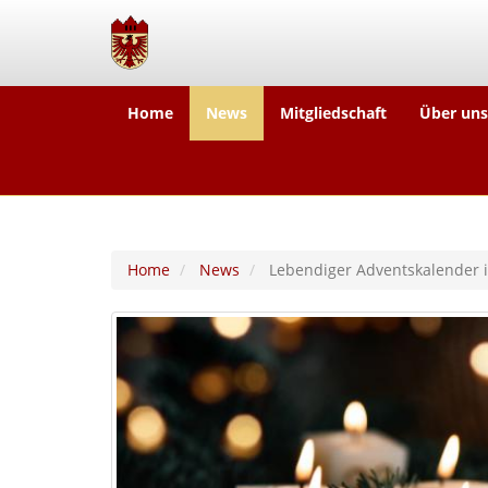
Home
News
Mitgliedschaft
Über uns
Home
News
Lebendiger Adventskalender